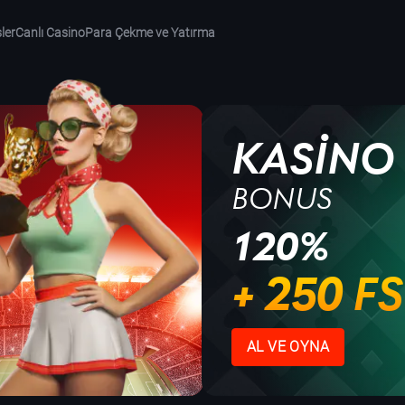
ler
Canlı Casino
Para Çekme ve Yatırma
KASİNO
BONUS
120%
+ 250 FS
AL VE OYNA